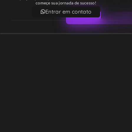
começe sua jornada de sucesso!
Entrar em contato
Email
contato@lekodesign.com.br
Telefone
+55 16 920008424
+55 47 920007861
Localização
Sede 1 – Ribeirão Preto – São Paulo – Brasil
Sede 2 – Porto Belo – Santa Catarina – Brasil
Copyright © Desde 2018 Leko Design Vendas e Soluções