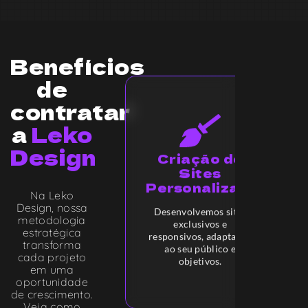
Benefícios
de
contratar
a
Leko
Design
Criação de
Sites
Personalizados
Entenda
Na Leko
o
Design, nossa
Desenvolvemos sites
Processo
metodologia
exclusivos e
completo
estratégica
responsivos, adaptados
transforma
ao seu público e
cada projeto
objetivos.
em uma
oportunidade
de crescimento.
Veja como