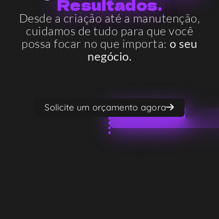
R
e
s
u
l
t
a
d
o
s
.
Desde a criação até a manutenção,
cuidamos de tudo para que você
possa focar no que importa:
o seu
negócio.
Solicite um orçamento agora