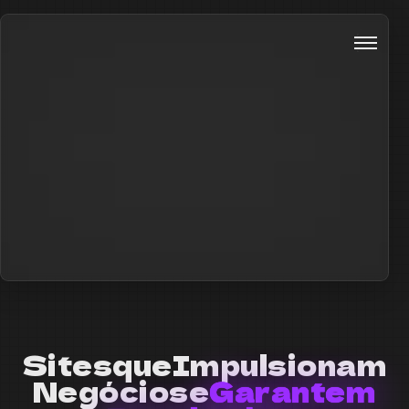
S
i
t
e
s
q
u
e
I
m
p
u
l
s
i
o
n
a
m
N
e
g
ó
c
i
o
s
e
G
a
r
a
n
t
e
m