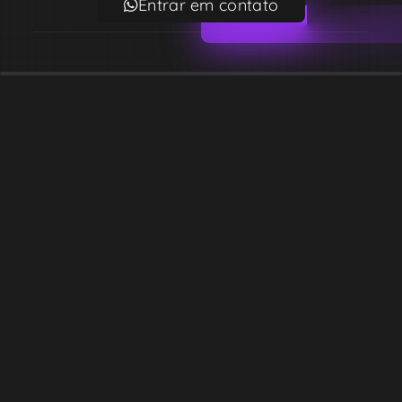
Entrar em contato
Email
contato@lekodesign.com.br
Telefone
+55 16 920008424
+55 47 920007861
Localização
Sede 1 – Ribeirão Preto – São Paulo – Brasil
Sede 2 – Porto Belo – Santa Catarina – Brasil
Copyright © Desde 2018 Leko Design Vendas e Soluções
Razão social: 39.819.341 ALEX ANDRE MONTEIRO DE BARROS