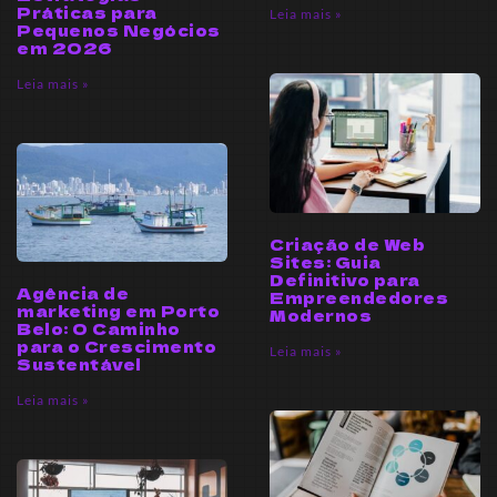
Práticas para
Leia mais »
Pequenos Negócios
em 2026
Leia mais »
Criação de Web
Sites: Guia
Definitivo para
Agência de
Empreendedores
marketing em Porto
Modernos
Belo: O Caminho
para o Crescimento
Leia mais »
Sustentável
Leia mais »