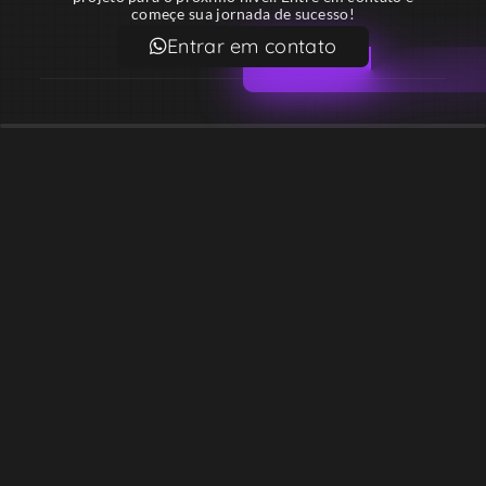
começe sua jornada de sucesso!
Entrar em contato
Email
contato@lekodesign.com.br
Telefone
+55 16 920008424
+55 47 920007861
Localização
Sede 1 – Ribeirão Preto – São Paulo – Brasil
Sede 2 – Porto Belo – Santa Catarina – Brasil
Copyright © Desde 2018 Leko Design Vendas e Soluções