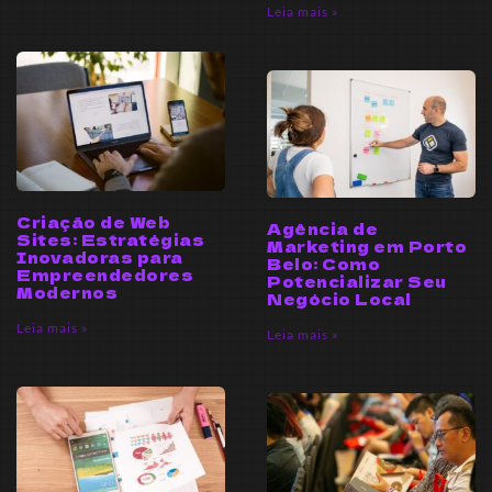
Leia mais »
Criação de Web
Agência de
Sites: Estratégias
Marketing em Porto
Inovadoras para
Belo: Como
Empreendedores
Potencializar Seu
Modernos
Negócio Local
Leia mais »
Leia mais »