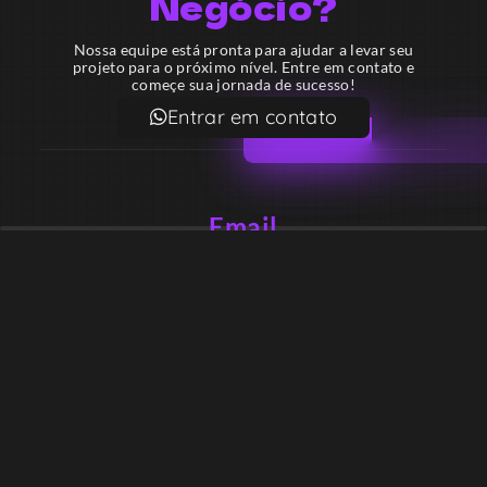
Negócio?
Nossa equipe está pronta para ajudar a levar seu
projeto para o próximo nível. Entre em contato e
começe sua jornada de sucesso!
Entrar em contato
Email
contato@lekodesign.com.br
Telefone
+55 16 920008424
+55 47 920007861
Localização
Sede 1 – Ribeirão Preto – São Paulo – Brasil
Sede 2 – Porto Belo – Santa Catarina – Brasil