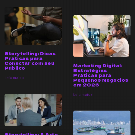
Storytelling: Dicas
Práticas para
Conectar com seu
Marketing Digital:
Público
Estratégias
Práticas para
Leia mais »
Pequenos Negócios
em 2026
Leia mais »
Storytelling: A Arte