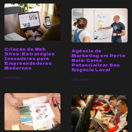
Criação de Web
Agência de
Sites: Estratégias
Marketing em Porto
Inovadoras para
Belo: Como
Empreendedores
Potencializar Seu
Modernos
Negócio Local
Leia mais »
Leia mais »