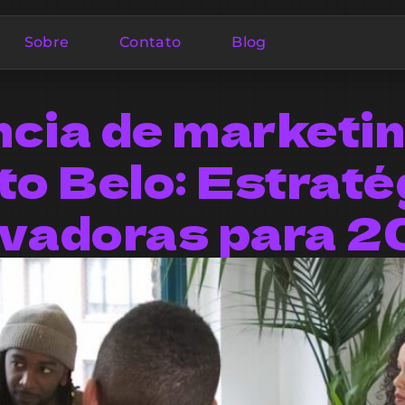
Sobre
Contato
Blog
cia de marketi
to Belo: Estraté
vadoras para 