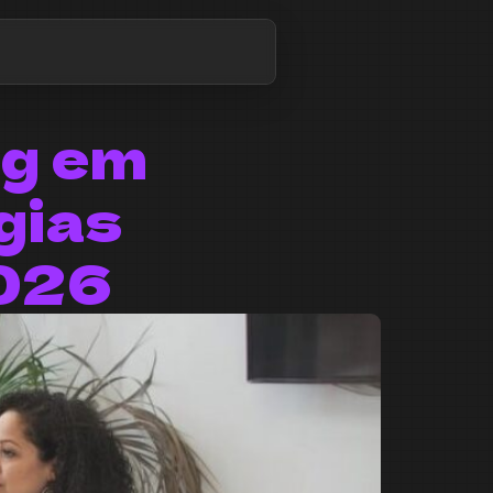
ng em
gias
2026