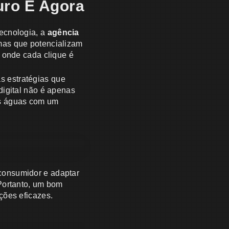
turo É Agora
ecnologia, a
agência
rmas que potencializam
 onde cada clique é
s estratégias que
digital não é apenas
as águas com um
consumidor e adaptar
 Portanto, um bom
ções eficazes.