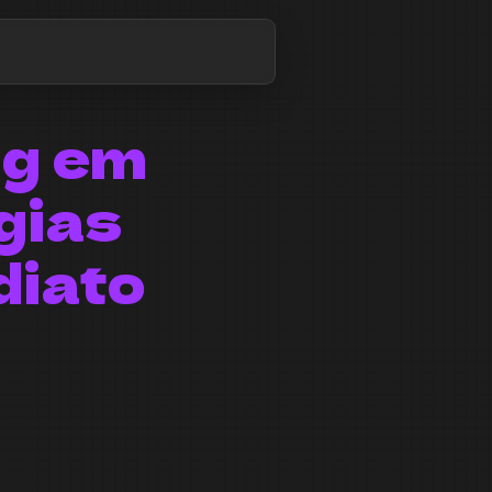
ng em
gias
diato