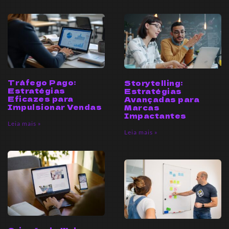
Tráfego Pago:
Storytelling:
Estratégias
Estratégias
Eficazes para
Avançadas para
Impulsionar Vendas
Marcas
Impactantes
Leia mais »
Leia mais »