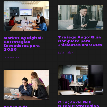
Tráfego Pago: Guia
Marketing Digital:
Completo para
Estratégias
Iniciantes em 2026
Inovadoras para
2026
Leia mais »
Leia mais »
Criação de Web
Sites: Estratégias
Agência de