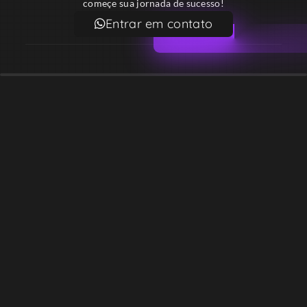
começe sua jornada de sucesso!
Entrar em contato
Email
contato@lekodesign.com.br
Telefone
+55 16 920008424
+55 47 920007861
Localização
Sede 1 – Ribeirão Preto – São Paulo – Brasil
Sede 2 – Porto Belo – Santa Catarina – Brasil
Copyright © Desde 2018 Leko Design Vendas e Soluções