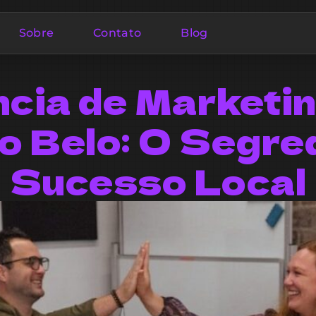
Sobre
Contato
Blog
cia de Marketi
o Belo: O Segre
Sucesso Local