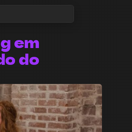
ng em
do do