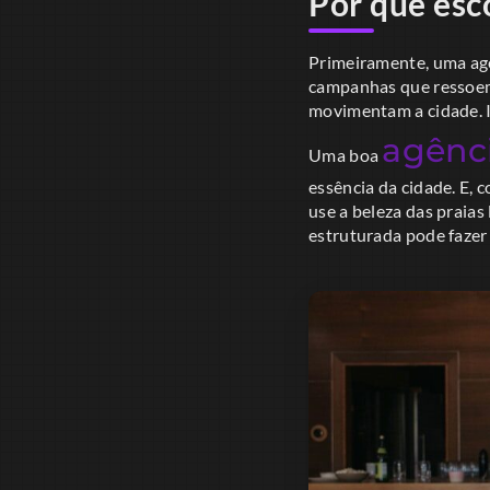
Por que esc
Primeiramente, uma agên
campanhas que ressoem 
movimentam a cidade. Is
agênc
Uma boa
essência da cidade. E,
use a beleza das praias 
estruturada pode fazer