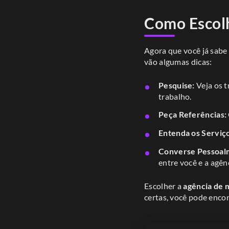
Como Escolh
Agora que você já sabe
vão algumas dicas:
Pesquise:
Veja os t
trabalho.
Peça Referências:
Entenda os Serviço
Converse Pessoal
entre você e a agên
Escolher a
agência de 
certas, você pode enco