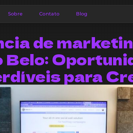
Sobre
Contato
Blog
cia de marketi
 Belo: Oportun
rdíveis para Cr