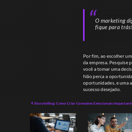
O marketing di
fique para trás
Por fim, ao escolher u
da empresa. Pesquise po
você a tomar uma decis
Não perca a oportunida
oportunidades, e uma a
sucesso desejado.
Storytelling: Como Criar Conexões Emocionais Impactant