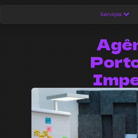
Serviços
Agên
Porto
Impe