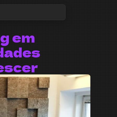
ng em
idades
escer