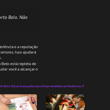
orto Belo. Não
periência e a reputação
eriores. Isso ajudará
.
 Belo está repleta de
udar você a alcançar o
eb Sites: Dicas Avançadas para Empreendedores Modernos