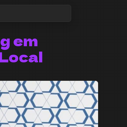
ng em
 Local