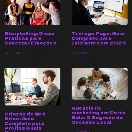
Storytelling: Dicas
Tráfego Pago: Guia
Práticas para
Completo para
Conectar Emoções
Iniciantes em 2026
Leia mais »
Leia mais »
Agencia de
marketing em Porto
Criação de Web
Belo: O Segredo do
Sites: Guia
Sucesso Local
Completo para
Profissionais
Leia mais »