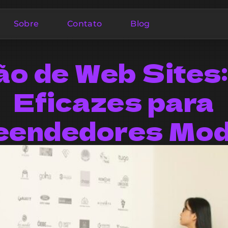
Sobre
Contato
Blog
ão de Web Sites:
Eficazes para
eendedores Mod