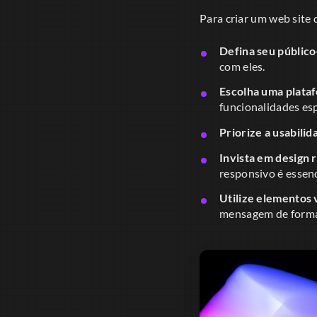
Para criar um web site 
Defina seu público
com eles.
Escolha uma plata
funcionalidades esp
Priorize a usabilid
Invista em design 
responsivo é essenc
Utilize elementos v
mensagem de forma 