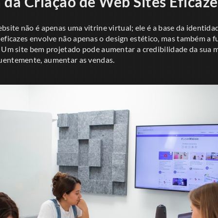
 da Criação de Web Sites Eficaze
bsite não é apenas uma vitrine virtual; ele é a base da identida
eficazes envolve não apenas o design estético, mas também a f
. Um site bem projetado pode aumentar a credibilidade da sua 
uentemente, aumentar as vendas.