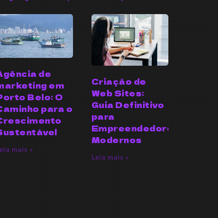
Agência de
Criação de
marketing em
Web Sites:
Porto Belo: O
Guia Definitivo
Caminho para o
para
Crescimento
Empreendedores
Sustentável
Modernos
eia mais »
Leia mais »