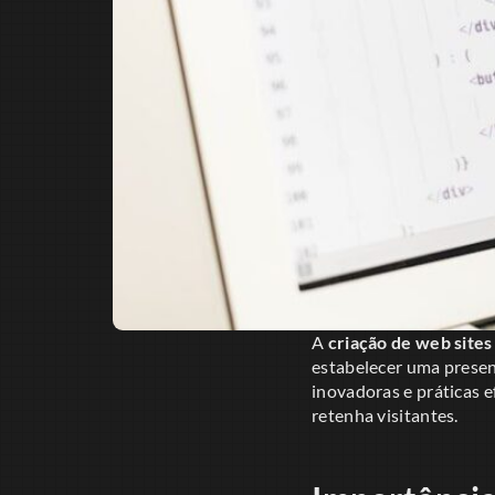
A
criação de web sites
estabelecer uma presenç
inovadoras e práticas e
retenha visitantes.