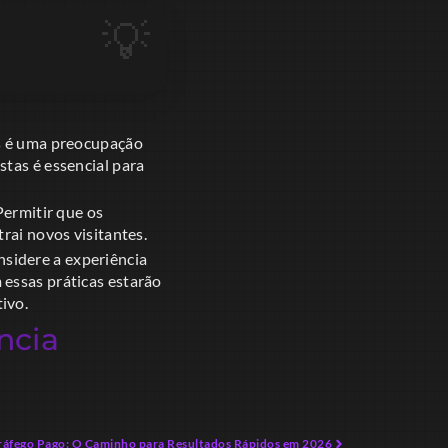
os é uma preocupação
stas é essencial para
Permitir que os
rai novos visitantes.
sidere a experiência
 essas práticas estarão
ivo.
ncia
ráfego Pago: O Caminho para Resultados Rápidos em 2026