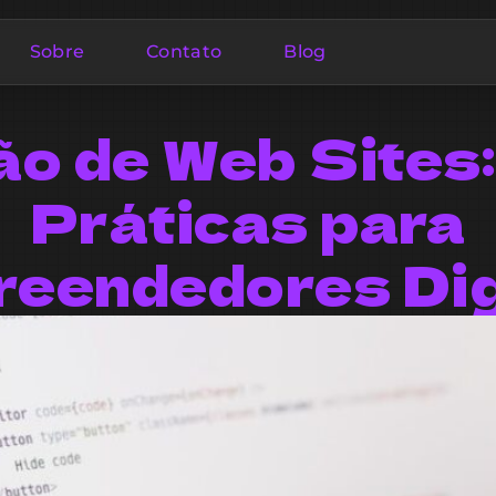
Sobre
Contato
Blog
ão de Web Sites:
Práticas para
eendedores Dig