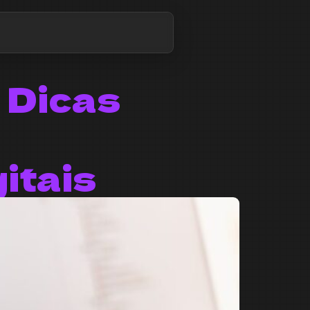
 Dicas
itais