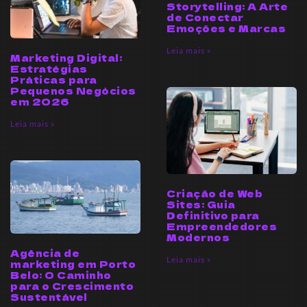
Storytelling: A Arte
de Conectar
Emoções e Marcas
Leia mais »
Marketing Digital:
Estratégias
Práticas para
Pequenos Negócios
em 2026
Leia mais »
Criação de Web
Sites: Guia
Definitivo para
Empreendedores
Modernos
Agência de
Leia mais »
marketing em Porto
Belo: O Caminho
para o Crescimento
Sustentável