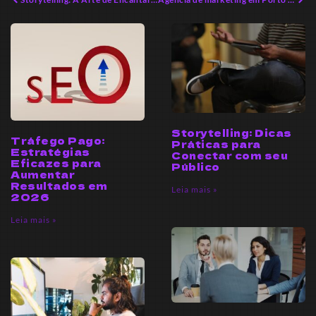
Storytelling: Dicas
Tráfego Pago:
Práticas para
Estratégias
Conectar com seu
Eficazes para
Público
Aumentar
Resultados em
Leia mais »
2026
Leia mais »