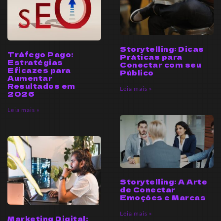
Storytelling: Dicas
Tráfego Pago:
Práticas para
Estratégias
Conectar com seu
Eficazes para
Público
Aumentar
Resultados em
Leia mais »
2026
Leia mais »
Storytelling: A Arte
de Conectar
Emoções e Marcas
Leia mais »
Marketing Digital: