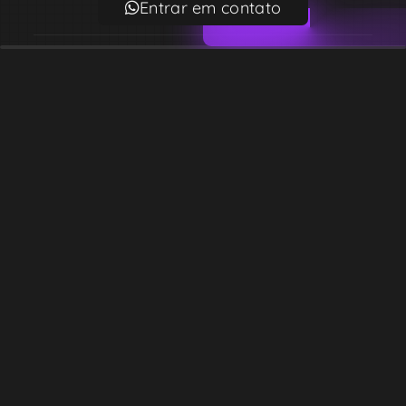
Entrar em contato
Email
contato@lekodesign.com.br
Telefone
+55 16 920008424
+55 47 920007861
Localização
Sede 1 – Ribeirão Preto – São Paulo – Brasil
Sede 2 – Porto Belo – Santa Catarina – Brasil
Copyright © Desde 2018 Leko Design Vendas e Soluções
Razão social: 39.819.341 ALEX ANDRE MONTEIRO DE BARROS