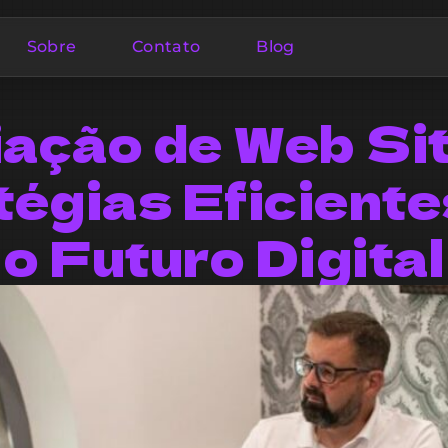
Sobre
Contato
Blog
iação de Web Sit
tégias Eficiente
o Futuro Digital