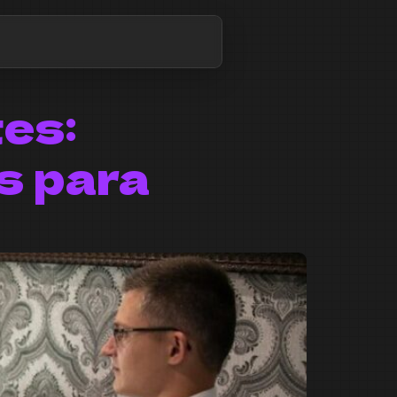
es:
s para