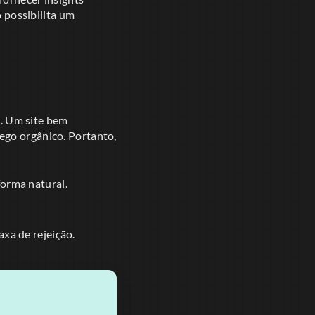
o possibilita um
s
. Um site bem
ego orgânico. Portanto,
forma natural.
xa de rejeição.