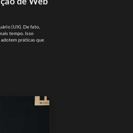
iação de Web
uário (UX). De fato,
mais tempo. Isso
s adotem práticas que