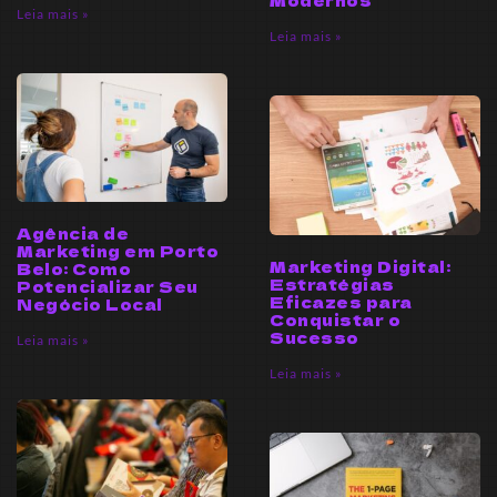
Modernos
Leia mais »
Leia mais »
Agência de
Marketing em Porto
Marketing Digital:
Belo: Como
Estratégias
Potencializar Seu
Eficazes para
Negócio Local
Conquistar o
Sucesso
Leia mais »
Leia mais »