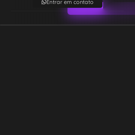
Entrar em contato
Email
contato@lekodesign.com.br
Telefone
+55 16 920008424
+55 47 920007861
Localização
Sede 1 – Ribeirão Preto – São Paulo – Brasil
Sede 2 – Porto Belo – Santa Catarina – Brasil
Copyright © Desde 2018 Leko Design Vendas e Soluções
Razão social: 39.819.341 ALEX ANDRE MONTEIRO DE BARROS