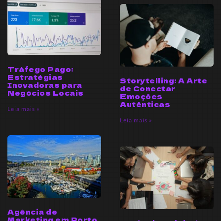
Tráfego Pago:
Estratégias
Storytelling: A Arte
Inovadoras para
de Conectar
Negócios Locais
Emoções
Autênticas
Leia mais »
Leia mais »
Agência de
Marketing em Porto