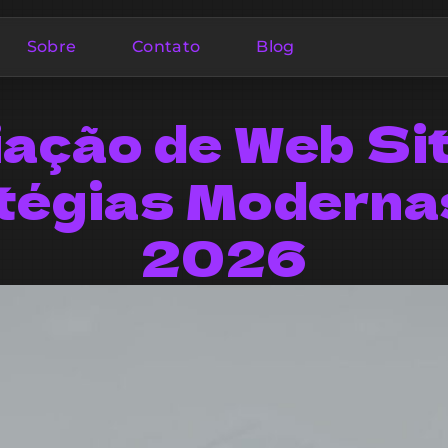
Sobre
Contato
Blog
iação de Web Sit
tégias Moderna
2026