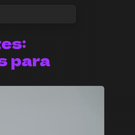
es:
s para