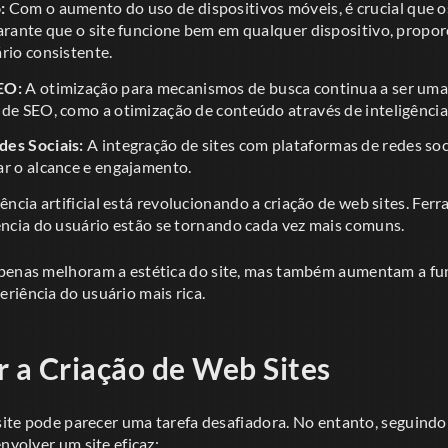
:
Com o aumento do uso de dispositivos móveis, é crucial que o
garante que o site funcione bem em qualquer dispositivo, prop
rio consistente.
EO:
A otimização para mecanismos de busca continua a ser uma
de SEO, como a otimização de conteúdo através de inteligência a
es Sociais:
A integração de sites com plataformas de redes soc
ar o alcance e engajamento.
gência artificial está revolucionando a criação de web sites. Fe
ência do usuário estão se tornando cada vez mais comuns.
penas melhoram a estética do site, mas também aumentam a fu
riência do usuário mais rica.
r a Criação de Web Sites
 site pode parecer uma tarefa desafiadora. No entanto, seguind
envolver um site eficaz: