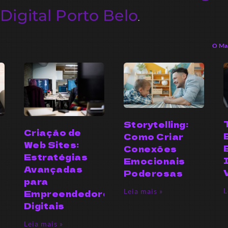
Digital Porto Belo
.
O Mar
Storytelling:
Criação de
Como Criar
Web Sites:
Conexões
Estratégias
Emocionais
Avançadas
Poderosas
para
L
Leia mais »
Empreendedores
Digitais
Leia mais »