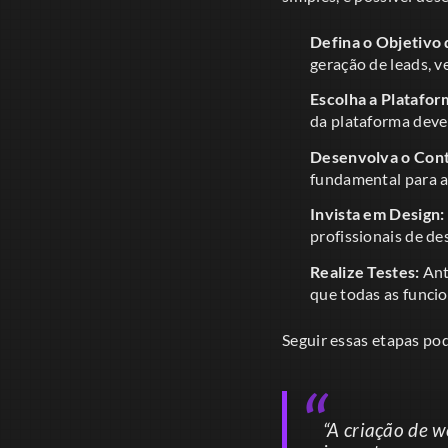
Defina o Objetivo 
geração de leads, 
Escolha a Platafor
da plataforma deve 
Desenvolva o Con
fundamental para at
Invista em Design:
profissionais de de
Realize Testes:
Ant
que todas as funci
Seguir essas etapas pod
“A criação de w