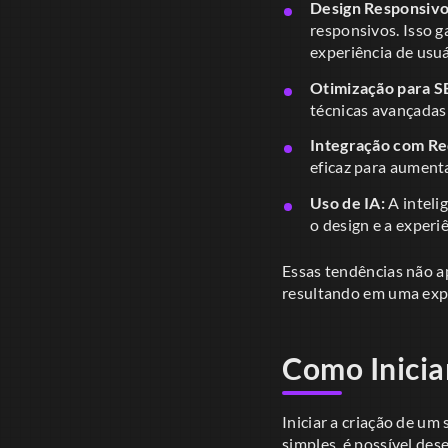
Design Responsivo
responsivos. Isso 
experiência de usuá
Otimização para S
técnicas avançadas 
Integração com Red
eficaz para aument
Uso de IA:
A inteli
o design e a experi
Essas tendências não a
resultando em uma expe
Como Inicia
Iniciar a criação de um
simples, é possível des