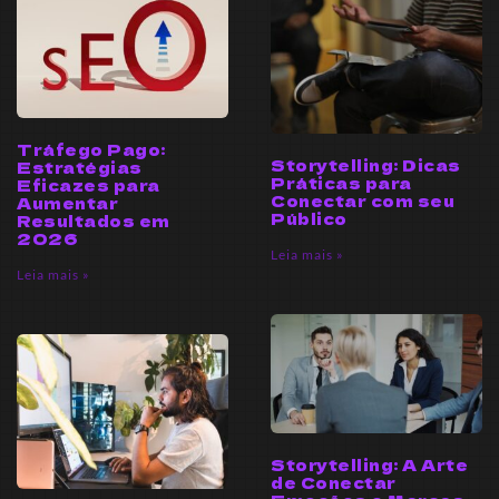
Tráfego Pago:
Storytelling: Dicas
Estratégias
Práticas para
Eficazes para
Conectar com seu
Aumentar
Público
Resultados em
2026
Leia mais »
Leia mais »
Storytelling: A Arte
de Conectar