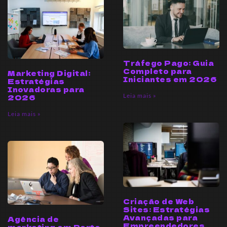
Tráfego Pago: Guia
Completo para
Marketing Digital:
Iniciantes em 2026
Estratégias
Inovadoras para
Leia mais »
2026
Leia mais »
Criação de Web
Sites: Estratégias
Avançadas para
Agência de
Empreendedores