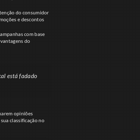
 atenção do consumidor
omoções e descontos
s campanhas com base
s vantagens do
al está fadado
ixarem opiniões
sua classificação no