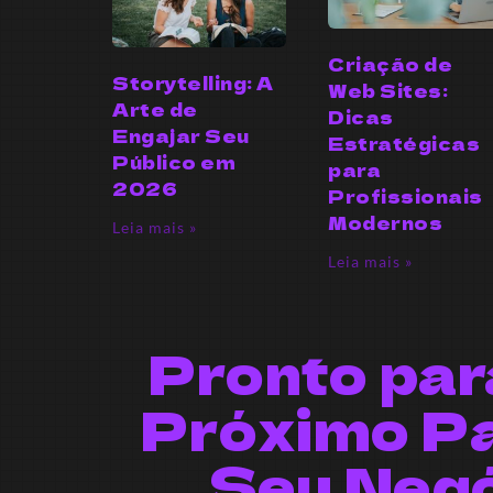
Criação de
Storytelling: A
Web Sites:
Arte de
Dicas
Engajar Seu
Estratégicas
Público em
para
2026
Profissionais
Modernos
Leia mais »
Leia mais »
Pronto par
Próximo P
Seu Neg