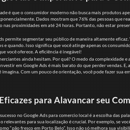
dade é que o consumidor moderno não busca mais produtos apena
 exponencialmente. Dados mostram que 76% das pessoas que re
io nas proximidades em até 24 horas. Portanto, não estar prese
ds permite segmentar seu público de maneira altamente eficaz.
s e quando. Isso significa que você atinge apenas os consumid
ue você oferece. A eficiência é inegável!
erciantes ainda hesitam. Por quê? O medo da complexidade e a 
investir em Google Ads é mais barato do que perder vendas. E, 
 imagina. Com um pouco de orientação, você pode fazer sua em
 Eficazes para Alavancar seu Com
sucesso no Google Ads para comercio local é a escolha das pala
o relevantes para sua localização é crucial. Por exemplo, se v
como “pão fresco em Porto Belo”. Isso não só melhora sua visib