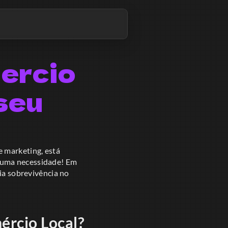
ercio
seu
e marketing, está
 uma necessidade! Em
ria sobrevivência no
ércio Local?