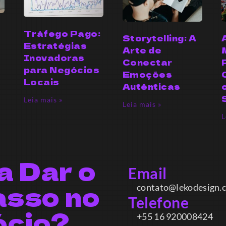
Tráfego Pago:
Storytelling: A
Estratégias
Arte de
Inovadoras
Conectar
para Negócios
Emoções
Locais
Autênticas
Leia mais »
Leia mais »
L
a Dar o
Email
asso no
contato@lekodesign.co
Telefone
ócio?
+55 16 920008424