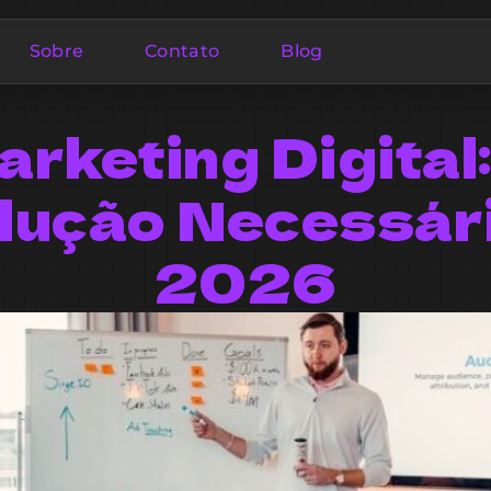
Sobre
Contato
Blog
rketing Digital
lução Necessár
2026