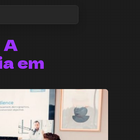
: A
ia em