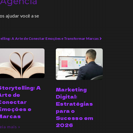
Agência
a
s ajudar você a se
telling: A Arte de Conectar Emoções e Transformar Marcas
Storytelling: A
Marketing
Arte de
Digital:
Conectar
Estratégias
Emoções e
para o
Marcas
Sucesso em
2026
eia mais »