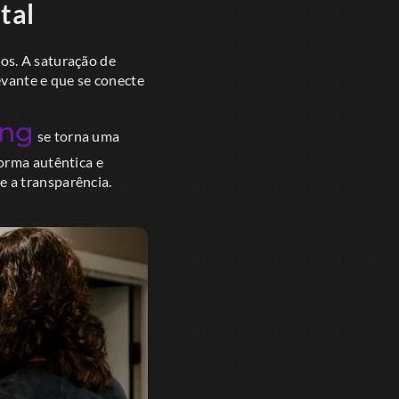
tal
os. A saturação de
evante e que se conecte
ing
se torna uma
orma autêntica e
 a transparência.