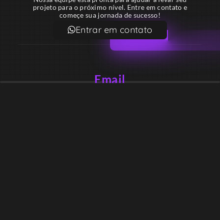
projeto para o próximo nível. Entre em contato e
começe sua jornada de sucesso!
Entrar em contato
Email
contato@lekodesign.com.br
Telefone
+55 16 920008424
+55 47 920007861
Localização
Sede 1 – Ribeirão Preto – São Paulo – Brasil
Sede 2 – Porto Belo – Santa Catarina – Brasil