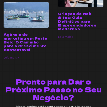
Criação de Web
Sites: Guia
Definitivo para
Empreendedores
Modernos
Agência de
Leia mais »
marketing em Porto
Belo: O Caminho
para o Crescimento
Sustentável
Leia mais »
Pronto para Dar o
Próximo Passo no Seu
Negócio?
Nossa equipe está pronta para ajudar a levar seu