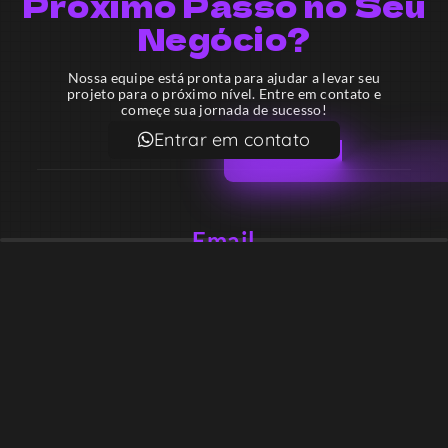
Próximo Passo no Seu
Negócio?
Nossa equipe está pronta para ajudar a levar seu
projeto para o próximo nível. Entre em contato e
começe sua jornada de sucesso!
Entrar em contato
Email
contato@lekodesign.com.br
Telefone
+55 16 920008424
+55 47 920007861
Localização
Sede 1 – Ribeirão Preto – São Paulo – Brasil
Sede 2 – Porto Belo – Santa Catarina – Brasil