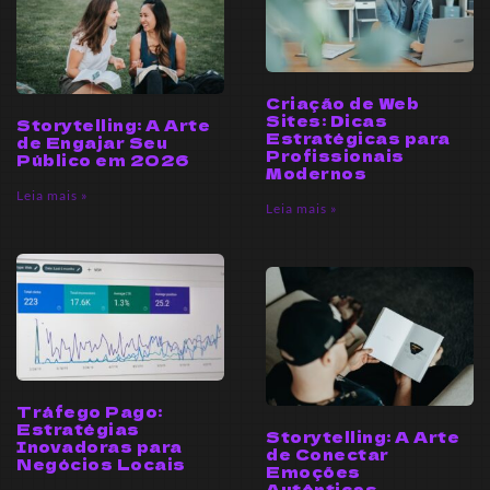
Criação de Web
Sites: Dicas
Storytelling: A Arte
Estratégicas para
de Engajar Seu
Profissionais
Público em 2026
Modernos
Leia mais »
Leia mais »
Tráfego Pago:
Estratégias
Storytelling: A Arte
Inovadoras para
de Conectar
Negócios Locais
Emoções
Autênticas