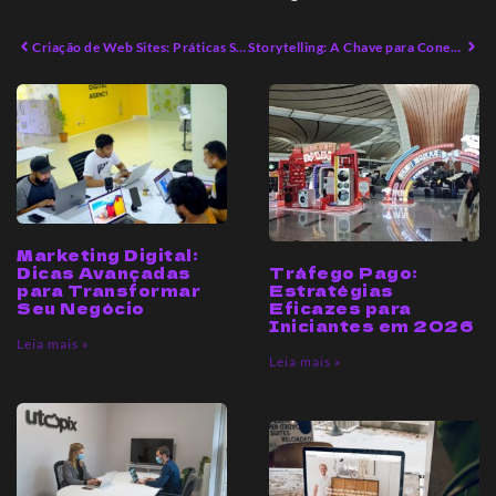
Criação de Web Sites: Práticas Sustentáveis para 2026
Storytelling: A Chave para Conectar Marcas e Consumidores
Marketing Digital:
Tráfego Pago:
Dicas Avançadas
Estratégias
para Transformar
Eficazes para
Seu Negócio
Iniciantes em 2026
Leia mais »
Leia mais »