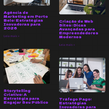
Agência de
Marketing em Porto
Belo: Estratégias
Criação de Web
Inovadoras para
Sites: Dicas
2026
Avançadas para
Empreendedores
Leia mais »
Modernos
Leia mais »
Storytelling
Criativo: A
Estratégia para
Tráfego Pago:
Engajar Seu Público
Estratégias
Inovadoras para