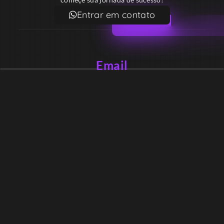
Entrar em contato
Email
contato@lekodesign.com.br
Telefone
+55 16 920008424
+55 47 920007861
Localização
Sede 1 – Ribeirão Preto – São Paulo – Brasil
Sede 2 – Porto Belo – Santa Catarina – Brasil
Copyright © Desde 2018 Leko Design Vendas e Soluções
Razão social: 39.819.341 ALEX ANDRE MONTEIRO DE BARROS