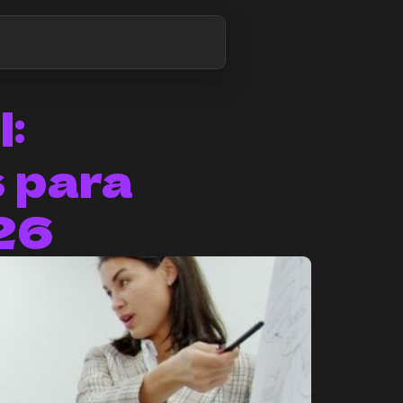
l:
 para
26