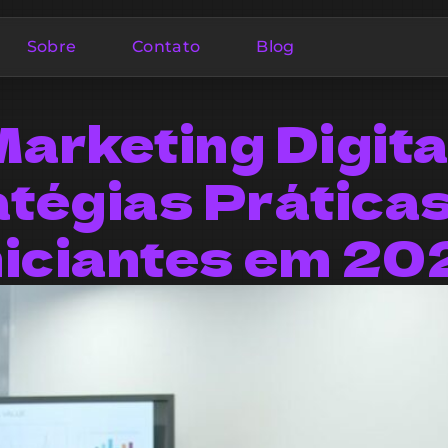
Sobre
Contato
Blog
arketing Digita
atégias Práticas
niciantes em 20