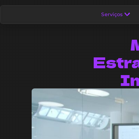
Serviços
M
Estr
I