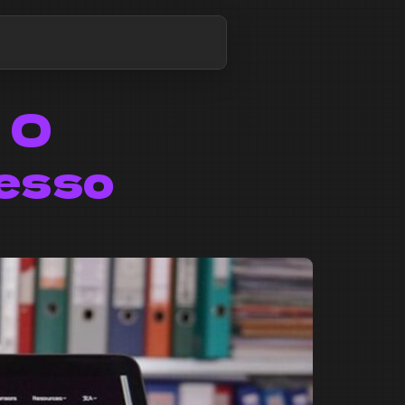
: O
esso