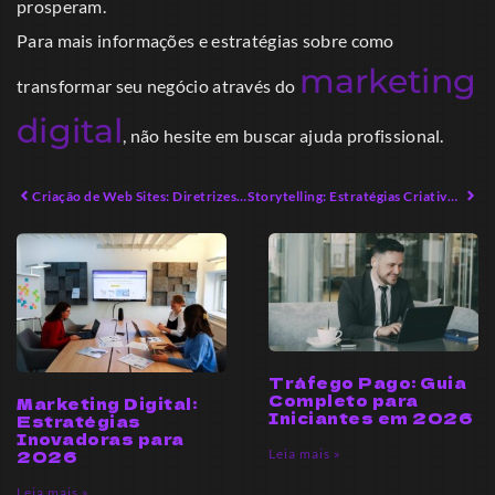
prosperam.
Para mais informações e estratégias sobre como
marketing
transformar seu negócio através do
digital
, não hesite em buscar ajuda profissional.
Criação de Web Sites: Diretrizes Práticas para Empreendedores Modernos
Storytelling: Estratégias Criativas para Engajar Seu Público
Tráfego Pago: Guia
Completo para
Marketing Digital:
Iniciantes em 2026
Estratégias
Inovadoras para
Leia mais »
2026
Leia mais »