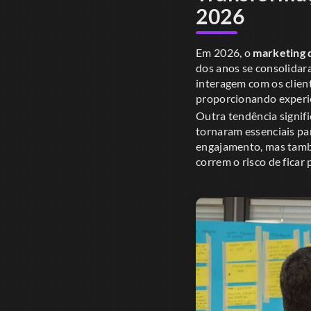
2026
Em 2026, o
marketing d
dos anos se consolidara
interagem com os client
proporcionando experiê
Outra tendência signifi
tornaram essenciais pa
engajamento, mas tamb
correm o risco de ficar 