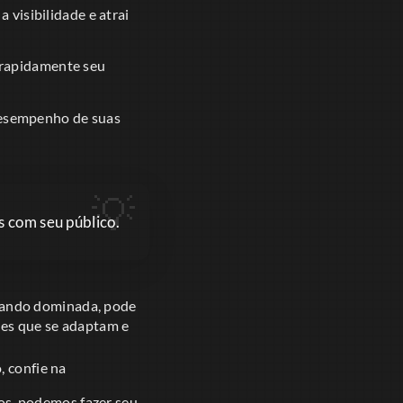
visibilidade e atrai
rapidamente seu
 desempenho de suas
s com seu público.
uando dominada, pode
les que se adaptam e
, confie na
tos, podemos fazer seu