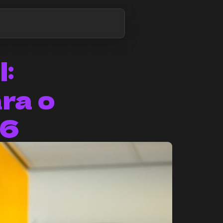
l:
ra o
26