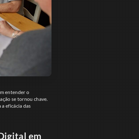
em entender o
zação se tornou chave.
a eficácia das
Digital em