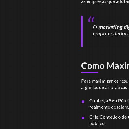
as empresas que adotam
O
marketing di
empreendedores
Como Maximi
Para maximizar os res
algumas dicas práticas:
Conheça Seu Públi
realmente desejam
Crie Conteúdo de 
público.