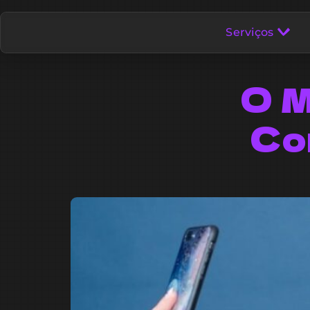
Serviços
O M
Co