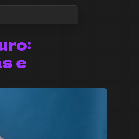
uro:
s e