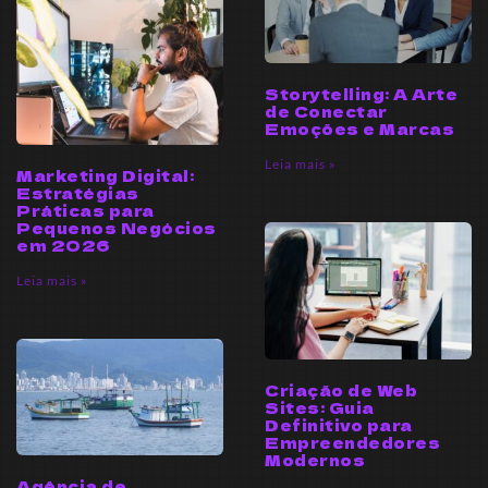
Storytelling: A Arte
de Conectar
Emoções e Marcas
Leia mais »
Marketing Digital:
Estratégias
Práticas para
Pequenos Negócios
em 2026
Leia mais »
Criação de Web
Sites: Guia
Definitivo para
Empreendedores
Modernos
Agência de