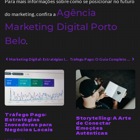
Para mais informações sobre como se posicionar no futuro
Agência
do marketing, confira a
Marketing Digital Porto
Belo
.
Marketing Digital: Estratégias Inovadoras para o Sucesso em 2026
Tráfego Pago: O Guia Completo para E-commerce em 2026
Tráfego Pago:
Storytelling: A Arte
Estratégias
de Conectar
Inovadoras para
Emoções
Negócios Locais
Autênticas
Leia mais »