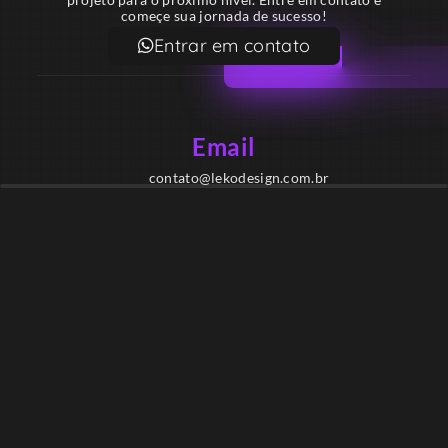
começe sua jornada de sucesso!
Entrar em contato
Email
contato@lekodesign.com.br
Telefone
+55 16 920008424
+55 47 920007861
Localização
Sede 1 – Ribeirão Preto – São Paulo – Brasil
Sede 2 – Porto Belo – Santa Catarina – Brasil
Copyright © Desde 2018 Leko Design Vendas e Soluções