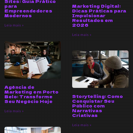
Sites: Guia Prático
Marketing Digital:
para
Dicas Práticas para
Empreendedores
Impulsionar
Modernos
Resultados em
2026
Leia mais »
Leia mais »
Agência de
Marketing em Porto
Storytelling: Como
Belo: Transforme
Conquistar Seu
Seu Negócio Hoje
Público com
Narrativas
Leia mais »
Criativas
Leia mais »