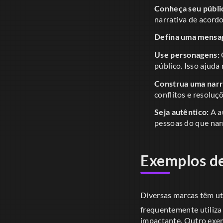
Conheça seu públi
narrativa de acord
Defina uma mensag
Use personagens:
público. Isso ajuda
Construa uma narr
conflitos e resoluç
Seja autêntico:
A a
pessoas do que narra
Exemplos de
Diversas marcas têm ut
frequentemente utiliza
impactante. Outro exem