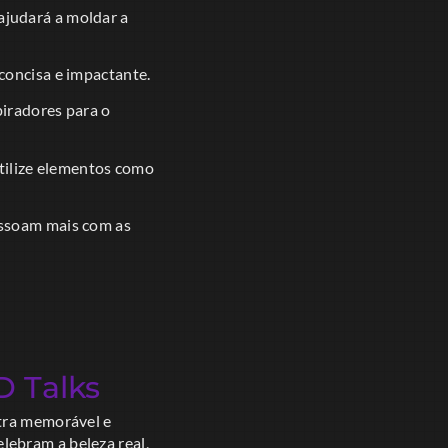
ajudará a moldar a
concisa e impactante.
iradores para o
Utilize elementos como
ressoam mais com as
D Talks
stra memorável e
lebram a beleza real,