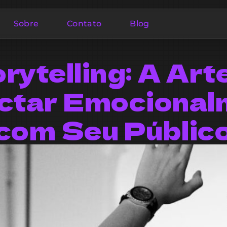
Sobre
Contato
Blog
rytelling: A Art
ctar Emocional
com Seu Públic