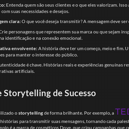
co:
Entenda quem são seus clientes e o que eles valorizam. Isso 
o com suas necessidades e desejos.
em clara:
O que você deseja transmitir? A mensagem deve ser 
Crie personagens que representem sua marca ou que sejam insp
 na identificação e na conexão emocional.
ativa envolvente:
A história deve ter um começo, meio e fim. 
ões para manter o interesse do público.
utenticidade é chave. Histórias reais e experiências genuínas 
tivas artificiais.
 Storytelling de Sucesso
TE
ilizado o
storytelling
de forma brilhante. Por exemplo, a
 histórias para transmitir suas mensagens, tornando cada pale
plo é a marca de cosméticos Dove, que criou campanhas que ce