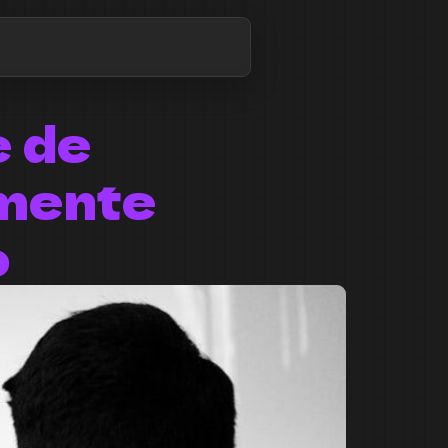
e de
mente
o