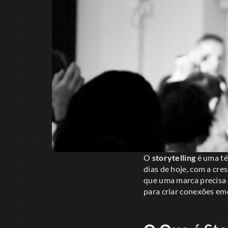
O
storytelling
é uma té
dias de hoje, com a cre
que uma marca precisa p
para criar conexões emo