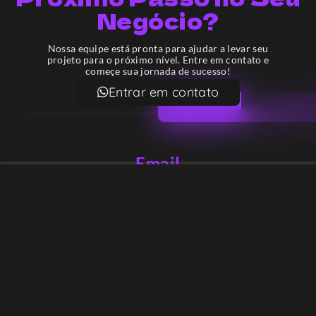
Negócio?
Nossa equipe está pronta para ajudar a levar seu
projeto para o próximo nível. Entre em contato e
começe sua jornada de sucesso!
Entrar em contato
Email
contato@lekodesign.com.br
Telefone
+55 16 920008424
+55 47 920007861
Localização
Sede 1 – Ribeirão Preto – São Paulo – Brasil
Sede 2 – Porto Belo – Santa Catarina – Brasil