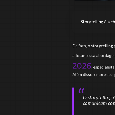
Storytelling é a 
De fato, o
storytelling
p
adotam essa abordagem
2026
, especialis
Além disso, empresas qu
O storytelling
comunicam com