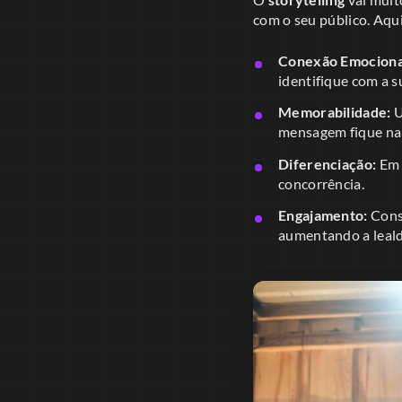
com o seu público. Aqui
Conexão Emociona
identifique com a 
Memorabilidade:
U
mensagem fique na
Diferenciação:
Em 
concorrência.
Engajamento:
Cons
aumentando a leald