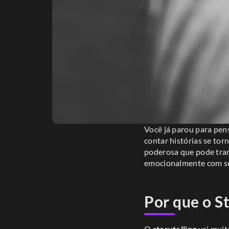
Você já parou para pen
contar histórias se tor
poderosa que pode tran
emocionalmente com se
Por que o S
O
storytelling
vai muit