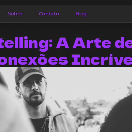
Sobre
Contato
Blog
elling: A Arte d
onexões Incríve