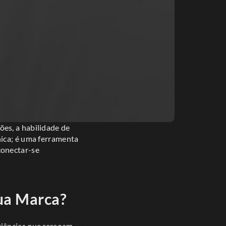
es, a habilidade de
ica; é uma ferramenta
conectar-se
sua Marca?
riências que ressoam