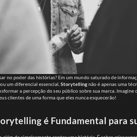
sar no poder das histórias? Em um mundo saturado de informaçõ
nou um diferencial essencial.
Storytelling
não é apenas uma técn
sformar a percepção do seu público sobre sua marca. Imagine 
us clientes de uma forma que eles nunca esquecerão!
torytelling é Fundamental para 
o além de simplesmente contar uma história. É sobre criar expe