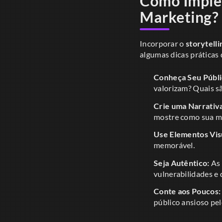
Como Implem
Marketing?
Incorporar o
storytelli
algumas dicas práticas
Conheça Seu Públi
valorizam? Quais s
Crie uma Narrativ
mostre como sua ma
Use Elementos Vis
memorável.
Seja Autêntico:
As 
vulnerabilidades e 
Conte aos Poucos:
público ansioso pel