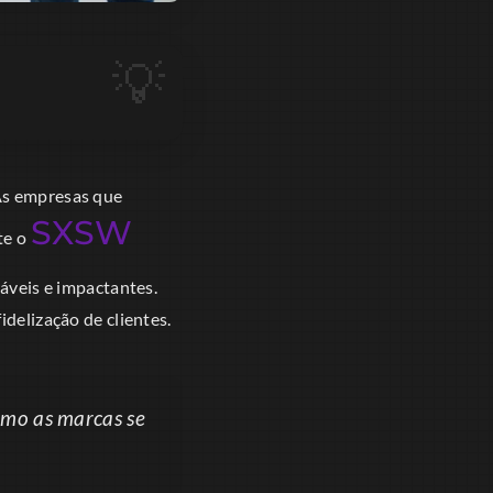
 As empresas que
SXSW
te o
ráveis e impactantes.
idelização de clientes.
omo as marcas se