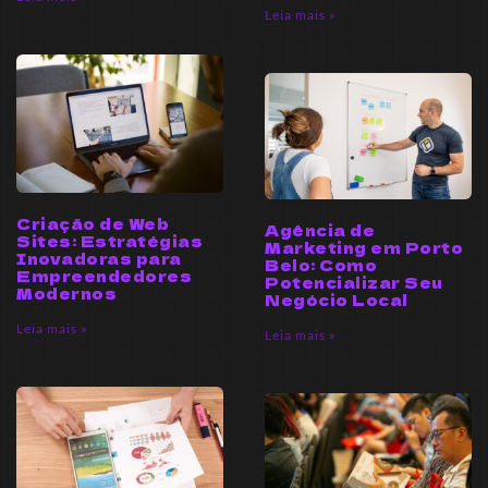
Leia mais »
Criação de Web
Agência de
Sites: Estratégias
Marketing em Porto
Inovadoras para
Belo: Como
Empreendedores
Potencializar Seu
Modernos
Negócio Local
Leia mais »
Leia mais »