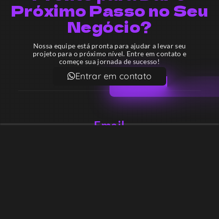
Próximo Passo no Seu
Negócio?
Nossa equipe está pronta para ajudar a levar seu
projeto para o próximo nível. Entre em contato e
começe sua jornada de sucesso!
Entrar em contato
Email
contato@lekodesign.com.br
Telefone
+55 16 920008424
+55 47 920007861
Localização
Sede 1 – Ribeirão Preto – São Paulo – Brasil