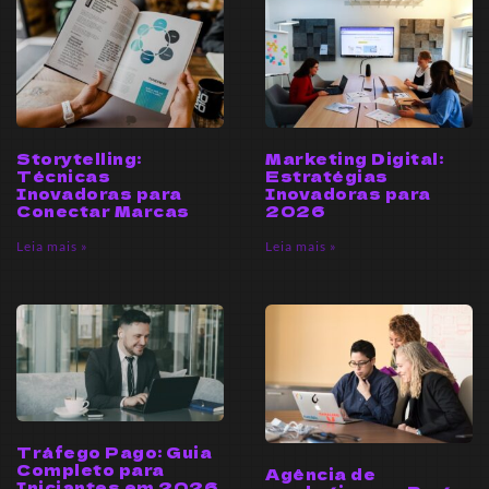
Storytelling:
Marketing Digital:
Técnicas
Estratégias
Inovadoras para
Inovadoras para
Conectar Marcas
2026
Leia mais »
Leia mais »
Tráfego Pago: Guia
Completo para
Agência de
Iniciantes em 2026