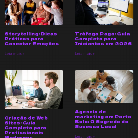
Storytelling: Dicas
Tráfego Pago: Guia
Práticas para
Completo para
Conectar Emoções
Iniciantes em 2026
Leia mais »
Leia mais »
Agencia de
marketing em Porto
Criação de Web
Belo: O Segredo do
Sites: Guia
Sucesso Local
Completo para
Profissionais
Leia mais »
Modernos