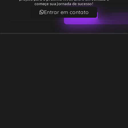
começe sua jornada de sucesso!
Entrar em contato
Email
contato@lekodesign.com.br
Telefone
+55 16 920008424
+55 47 920007861
Localização
Sede 1 – Ribeirão Preto – São Paulo – Brasil
Sede 2 – Porto Belo – Santa Catarina – Brasil
Copyright © Desde 2018 Leko Design Vendas e Soluções