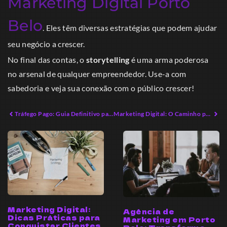
Marketing Digital Porto
Belo
. Eles têm diversas estratégias que podem ajudar
seu negócio a crescer.
No final das contas, o
storytelling
é uma arma poderosa
no arsenal de qualquer empreendedor. Use-a com
sabedoria e veja sua conexão com o público crescer!
Tráfego Pago: Guia Definitivo para Aumentar Seus Resultados
Marketing Digital: O Caminho para o Sucesso em 2026
Marketing Digital:
Agência de
Dicas Práticas para
Marketing em Porto
Conquistar Clientes